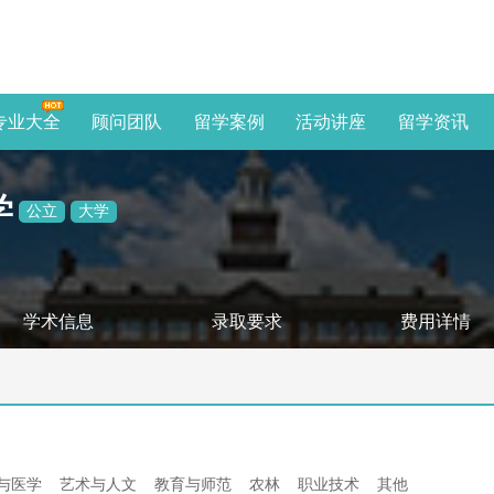
专业大全
顾问团队
留学案例
活动讲座
留学资讯
学
公立
大学
学术信息
录取要求
费用详情
与医学
艺术与人文
教育与师范
农林
职业技术
其他