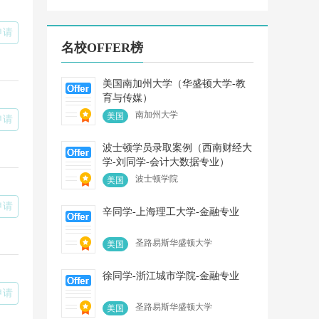
大学、澳洲国立
的重要选择，专业靠
、意大利米兰理
谱、不负所托，助力
学、丹麦科技大
每个学生实现梦想、
申请
哥本哈根大学，
展翅高飞!
名校OFFER榜
高等商学院等世
尖名校。 “专业
是我的标签，秒
美国南加州大学（华盛顿大学-教
是我的态度”
育与传媒）
南加州大学
美国
申请
波士顿学员录取案例（西南财经大
学-刘同学-会计大数据专业）
波士顿学院
美国
申请
辛同学-上海理工大学-金融专业
圣路易斯华盛顿大学
美国
徐同学-浙江城市学院-金融专业
申请
圣路易斯华盛顿大学
美国