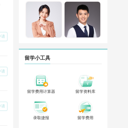
营
林蓉
陈维津
分公司总经理
福州分公司副总经理
10年，福州立思
从业10年，名校录取
业法人代表直立
是我的工作目标，专
向TA咨询
向TA咨询
前端咨询服务，
业专心、细致周到是
申请
英联邦及欧亚地
我的工作准则。精通
学申请，定校精
英联邦国家和亚洲地
多次赴英国、新
区高端留学申请录
、日本、韩国等
取，多次受邀赴新加
留学小工具
进行考察学习。
坡、日本、韩国、香
位在办学生都是
港澳门地区学习考
手全程跟进，极
察。 已帮助近百位学
申请
谱的服务深受广
生进入英国G5、香港
生家长的喜爱。
大学、港科大、港中
学生遍布全国各
文、新加坡国立、南
送入世界顶级名
洋理工大学、日本七
留学费用计算器
留学资料库
生数不胜数。曾
大帝国大学、韩国
生申请到伦敦政
SKY、马来亚大学等
济学院、帝国理
世界名校，学生爱称
申请
院、新加坡国立
“福州留学牛津哥”。
、南洋理工大
一份信任一份责任，
录取捷报
留学费用
香港大学、爱尔
对每个学生每个家庭
三一大学、香港
来说留学是一次人生