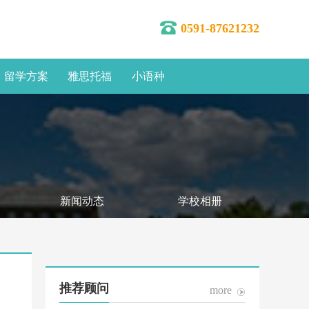
0591-87621232
留学方案
雅思托福
小语种
新闻动态
学校相册
推荐顾问
more