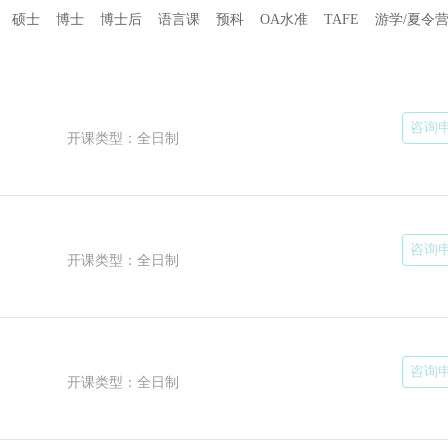
硕士
博士
博士后
语言课
预科
OA水准
TAFE
游学/夏令
福州
“从业
辰企
志于
咨询
熟悉
开课类型：全日制
区留
准。
加坡
国家
每一
手把
咨询
致靠
开课类型：全日制
大学
在办
地，
校学
助学
治经
咨询
开课类型：全日制
工学
大学
学、
兰圣