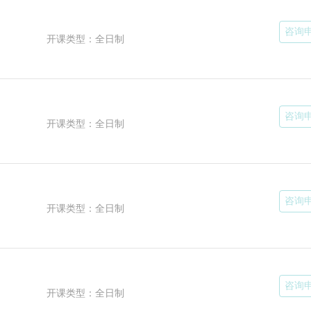
中文
大学
工大
咨询
开课类型：全日制
学、
法国
界顶
负责
回
咨询
开课类型：全日制
咨询
开课类型：全日制
咨询
开课类型：全日制