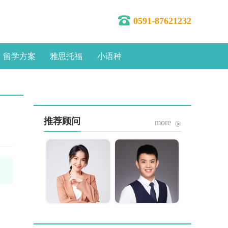
0591-87621232
留学方案
雅思托福
小语种
推荐顾问
more
林蓉
陈维津
分公司总经理
福州分公司副总经理
10年，福州立思
从业10年，名校录取
业法人代表直立
是我的工作目标，专
向TA咨询
向TA咨询
前端咨询服务，
业专心、细致周到是
英联邦及欧亚地
我的工作准则。精通
学申请，定校精
英联邦国家和亚洲地
多次赴英国、新
区高端留学申请录