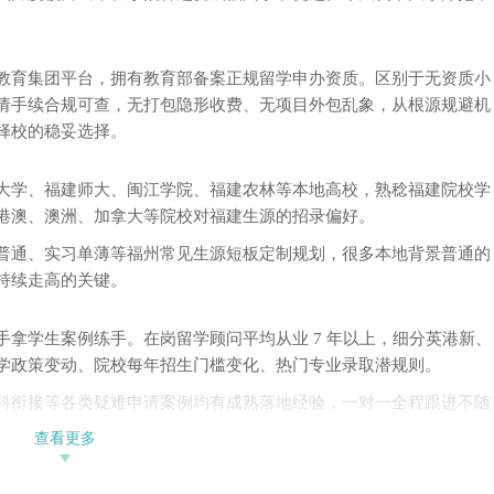
加坡
国家
每一
手把
教育集团平台，拥有教育部备案正规留学申办资质。区别于无资质小
致靠
请手续合规可查，无打包隐形收费、无项目外包乱象，从根源规避机
大学
在办
择校的稳妥选择。
地，
校学
助学
大学、福建师大、闽江学院、福建农林等本地高校，熟稔福建院校学
治经
港澳、澳洲、加拿大等院校对福建生源的招录偏好。
工学
大学
普通、实习单薄等福州常见生源短板定制规划，很多本地背景普通的
学、
持续走高的关键。
兰圣
中文
大学
拿学生案例练手。在岗留学顾问平均从业 7 年以上，细分英港新、
工大
学、
学政策变动、院校每年招生门槛变化、热门专业录取潜规则。
法国
科衔接等各类疑难申请案例均有成熟落地经验，一对一全程跟进不随
界顶
负责
查看更多
回
创撰写，坚决不用网上现成模板套稿。专属文书老师深度访谈学生，