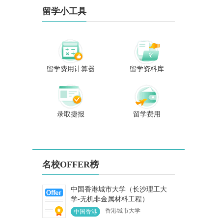
、日本、韩国等
取，多次受邀赴新加
留学小工具
进行考察学习。
坡、日本、韩国、香
位在办学生都是
港澳门地区学习考
手全程跟进，极
察。 已帮助近百位学
谱的服务深受广
生进入英国G5、香港
生家长的喜爱。
大学、港科大、港中
学生遍布全国各
文、新加坡国立、南
送入世界顶级名
洋理工大学、日本七
留学费用计算器
留学资料库
生数不胜数。曾
大帝国大学、韩国
生申请到伦敦政
SKY、马来亚大学等
济学院、帝国理
世界名校，学生爱称
院、新加坡国立
“福州留学牛津哥”。
、南洋理工大
一份信任一份责任，
录取捷报
留学费用
香港大学、爱尔
对每个学生每个家庭
三一大学、香港
来说留学是一次人生
大学、澳洲国立
的重要选择，专业靠
、意大利米兰理
谱、不负所托，助力
学、丹麦科技大
每个学生实现梦想、
哥本哈根大学，
展翅高飞!
名校OFFER榜
高等商学院等世
尖名校。 “专业
是我的标签，秒
中国香港城市大学（长沙理工大
是我的态度”
学-无机非金属材料工程）
香港城市大学
中国香港