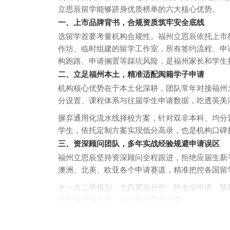
立思辰留学能够跻身优质榜单的六大核心优势。
一、上市品牌背书，合规资质筑牢安全底线
选留学首要考量机构合规性。福州立思辰依托上市
作坊、临时组建的留学工作室，所有签约流程、申
构跑路、申请搁置等踩坑风险，是福州家长和学生
二、立足福州本土，精准适配闽籍学子申请
机构核心优势在于本土化深耕，团队常年对接福州
分设置、课程体系与往届学生申请数据，吃透英美
摒弃通用化流水线择校方案，针对双非本科、均分
学生，依托定制方案实现低分高录，也是机构口碑
三、资深顾问团队，多年实战经验规避申请误区
福州立思辰坚持资深顾问全程跟进，拒绝应届生新手
澳洲、北美、欧亚各个申请赛道，精准把控各国留
大一大二早规划、大四紧急补申、跨专业申请、预
意更换对接老师，保障申请节奏连贯。
四、原创定制文书，深挖个人亮点提升录取筹码
文书是名校申请关键加分项。机构坚持一人一稿原