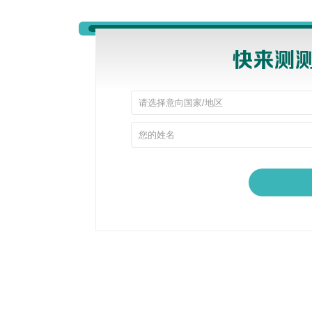
深挖课内科研、校外实习、学科竞赛、社会实践等
信内容，把学生不起眼的经历转化成申请优势。历
五、一站式全链条服务，省心走完留学全周期
打造从前期规划到境外入学的闭环一站式服务：学业
书撰写修改→材料公证递交→院校面试辅导→签证
划，申请节点实时同步家长与学生，每项进度透明
六、真实录取数据说话，高转介绍印证口碑实力
不靠流量广告营销，录取成果是最好名片。历年超九成学
大、新加坡公立名校录取案例常年更新。凭借靠谱
圈口口相传，也是机构在榜单中逆势出圈、被更多
在五花八门的福州留学市场，喧嚣的广告不等于过
专业师资与实打实的 offer 收获大众认可。如
留言预约咨询。