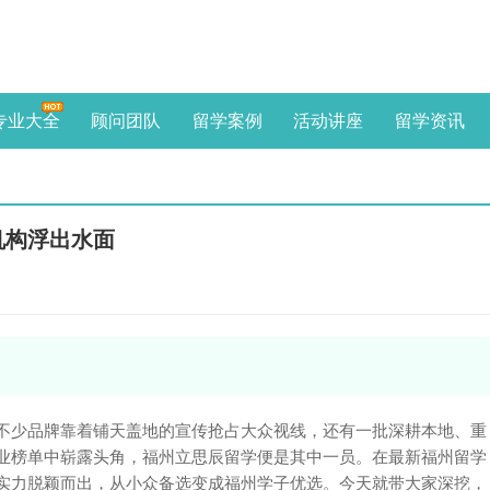
专业大全
顾问团队
留学案例
活动讲座
留学资讯
机构浮出水面
福州
“从业
辰企
志于
不少品牌靠着铺天盖地的宣传抢占大众视线，还有一批深耕本地、重
熟悉
业榜单中崭露头角，福州立思辰留学便是其中一员。在最新福州留学
区留
准。
实力脱颖而出，从小众备选变成福州学子优选。今天就带大家深挖，