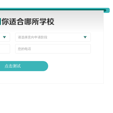
细碎经历，结合目标专业课程方向与招生喜好，优化个人陈述、推荐
年大量学生依靠优质文书突破分数限制，拿下百强名校录取。
背景提升规划→院校分层选校（冲刺 + 稳妥 + 保底科学搭配）→文
代办→行前指导、住宿接机答疑。多国联申、跨专业申请均可统筹规
可查，省去学生四处对接签证、机票、住宿的繁琐。
员斩获全球 QS 百强院校 offer，港前三、英国 G5、澳洲八
的服务与亮眼录取，学员亲友转介绍占比逐年攀升，在福州留学家长
人发掘的核心原因。
点击测试
硬实力。福州立思辰留学沉下心深耕服务，用合规资质、本土经验、
果你正在规划留学，想要免费一对一背景评估、定制专属择校方案，可私