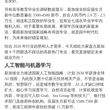
见变好。
另有高等教育毕业生调研数据显示，新加坡全职应届生月
薪中位数普遍在 3500-4500 新币，折合人民币约 1.9 万 - 2.5
万元；就连私立院校的毕业生，也有近七成在毕业半年内
顺利入职。对于看重长期发展、希望学历保值的家庭来
说，紧跟新加坡国家战略布局选专业，就是踩中时代红
利，为未来做好稳妥规划。
结合 2026 年行业趋势和人才需求，今天就给大家盘点新加
坡 8 个闭眼选不踩坑的高薪热门专业，看完直接锁定未来
就业方向！
人工智能与机器学习
新加坡全力推进国家人工智能战略，计划 2030 年跻身全球
AI 强国，为此投入数十亿新元扶持相关产业。不管是金融
风控、智慧医疗，还是城市数字化管理，AI 人才缺口持续
扩大。核心学习深度学习、自然语言处理、计算机视觉等
内容，毕业后可入职 Grab、Sea Group 等科技大厂、银行技
术部门及政府科创机构。应届生月薪可达 5500-7500 新
币，资深工程师年薪轻松突破 15 万新币。