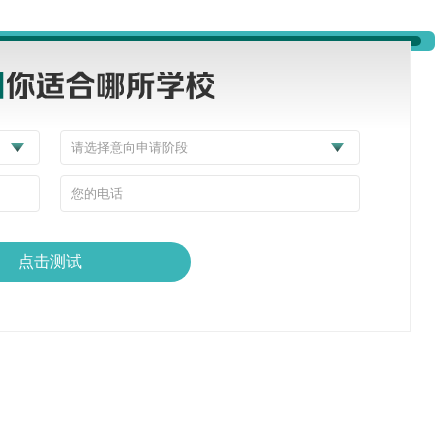
料就头大：护照、offer、资金证明、体检报告……生怕漏了哪一
全，一般1-2个月就能出签。重点提醒：资金证明不用太多（一般5
交虚假材料，基本都能顺利通过，不用过度焦虑。
印度人聚居，饮食习惯、宗教信仰都不一样——比如马来人不吃猪肉，
，尤其是华人占比不低，日常交流完全没有障碍。只要尊重当地的风
点击测试
了多久就能适应，甚至能感受到不同文化碰撞的乐趣。
会问：马来西亚的学历回国认可吗？当地就业市场对留学生友好吗？
学，学历都能在国内教育部认证。当地就业方面，商科、计算机、酒
能熟练掌握英语+马来语，就业优势会更明显；如果打算回国，马来
拉满。