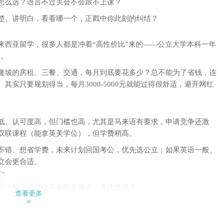
怎么选？语言不过关会不会跟不上课？
加坡
国家
楚、讲明白，看看哪一个，正戳中你此刻的纠结？
每一
手把
致靠
来西亚留学，很多人都是冲着“高性价比”来的——公立大学本科一年
大学
在办
上。
地，
隆坡的房租、三餐、交通，每月到底要花多少？总不能为了省钱，连
校学
助学
实只要规划得当，每月3000-5000元就能过得很舒适，避开网红
治经
工学
大学
学、
低、认可度高，但门槛也高，尤其是马来语有要求，申请竞争还激
兰圣
双联课程（能拿英美学位），但学费稍高。
中文
大学
不错、想省学费，未来计划回国考公，优先选公立；如果英语一般、
工大
学、
立会更合适。
法国
”
界顶
负责
语一般，去了会不会听不懂课、无法交流？
查看更多
回
语言都是英语，日常购物、交流，英语也完全够用，当地人大多能听
提供语言预科班，读1-3个月就能衔接正课，不用怕跟不上。