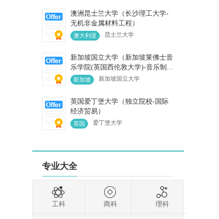
澳洲昆士兰大学（长沙理工大学-
无机非金属材料工程）
昆士兰大学
澳大利亚
-
新加坡国立大学（新加坡莱佛士音
乐学院(英国西伦敦大学)-音乐制作
与录音）
新加坡国立大学
新加坡
英国爱丁堡大学（独立院校-国际
经济贸易）
爱丁堡大学
英国
专业大全
西
工科
商科
理科