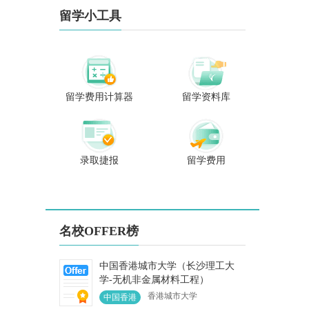
、日本、韩国等
取，多次受邀赴新加
留学小工具
进行考察学习。
坡、日本、韩国、香
位在办学生都是
港澳门地区学习考
手全程跟进，极
察。 已帮助近百位学
谱的服务深受广
生进入英国G5、香港
生家长的喜爱。
大学、港科大、港中
学生遍布全国各
文、新加坡国立、南
送入世界顶级名
洋理工大学、日本七
留学费用计算器
留学资料库
生数不胜数。曾
大帝国大学、韩国
生申请到伦敦政
SKY、马来亚大学等
济学院、帝国理
世界名校，学生爱称
院、新加坡国立
“福州留学牛津哥”。
、南洋理工大
一份信任一份责任，
录取捷报
留学费用
香港大学、爱尔
对每个学生每个家庭
三一大学、香港
来说留学是一次人生
大学、澳洲国立
的重要选择，专业靠
、意大利米兰理
谱、不负所托，助力
学、丹麦科技大
每个学生实现梦想、
哥本哈根大学，
展翅高飞!
名校OFFER榜
高等商学院等世
尖名校。 “专业
是我的标签，秒
中国香港城市大学（长沙理工大
是我的态度”
学-无机非金属材料工程）
香港城市大学
中国香港