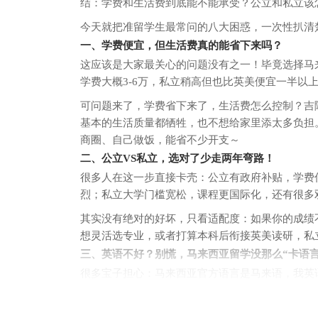
结：学费和生活费到底能不能承受？公立和私立该
今天就把准留学生最常问的八大困惑，一次性扒清
一、学费便宜，但生活费真的能省下来吗？
这应该是大家最关心的问题没有之一！毕竟选择马
学费大概3-6万，私立稍高但也比英美便宜一半以
可问题来了，学费省下来了，生活费怎么控制？吉
基本的生活质量都牺牲，也不想给家里添太多负担。其
商圈、自己做饭，能省不少开支～
二、公立VS私立，选对了少走两年弯路！
很多人在这一步直接卡壳：公立有政府补贴，学费
烈；私立大学门槛宽松，课程更国际化，还有很多
其实没有绝对的好坏，只看适配度：如果你的成绩
想灵活选专业，或者打算本科后衔接英美读研，私
三、英语不好？别慌，马来西亚留学没那么“卡语言
很多宝子担心：马来西亚官方语言是马来语，我英
放心！绝大多数高校（不管公立还是私立）的授课
懂、会说简单英语。如果英语基础薄弱，很多学校会