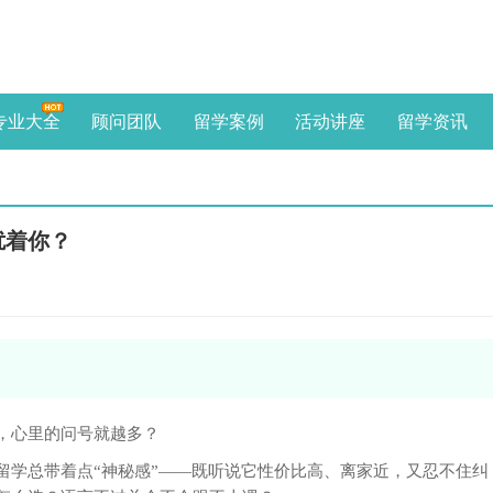
专业大全
顾问团队
留学案例
活动讲座
留学资讯
扰着你？
福州
“从业
辰企
志于
，心里的问号就越多？
熟悉
区留
留学总带着点“神秘感”——既听说它性价比高、离家近，又忍不住纠
准。