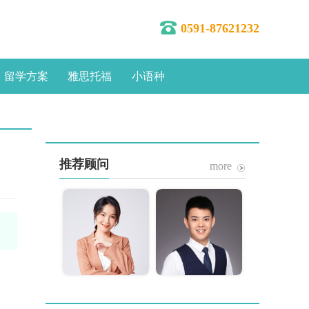
0591-87621232
留学方案
雅思托福
小语种
推荐顾问
more
林蓉
陈维津
分公司总经理
福州分公司副总经理
10年，福州立思
从业10年，名校录取
业法人代表直立
是我的工作目标，专
向TA咨询
向TA咨询
前端咨询服务，
业专心、细致周到是
英联邦及欧亚地
我的工作准则。精通
学申请，定校精
英联邦国家和亚洲地
多次赴英国、新
区高端留学申请录