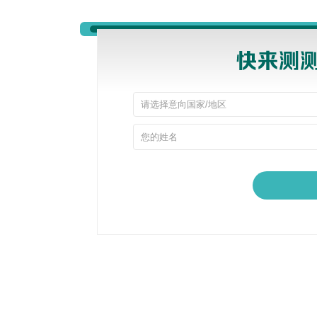
四、签证申请太繁琐？避开这些坑就能顺利下签
签证是留学的“第一道坎”，不少人一看到要准备的材
样，导致拒签。
其实马来西亚留学签证不算复杂，只要材料真实、齐
10万存款证明即可），体检要去指定医院，别提
五、多元文化难融入？做好这一点就能快速适应
马来西亚是个“多元文化熔炉”，马来人、华人、
印度人不吃牛肉，公共场合要注意着装得体。
很多宝子担心自己融不进去，其实当地人都很友善
俗习惯，主动和同学打招呼、参加社团活动，用不
六、留学后好就业吗？这两个方向最吃香
留学的终极目的，大多是为了更好的就业。很多人
首先明确：马来西亚公立大学和大部分正规私立大
店管理、护理等专业需求很大，留学生毕业后如果
亚学历认可度不低，加上留学成本低，性价比直接
七、安全问题！家长最担心的事，一次性说透