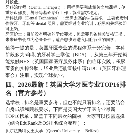
对较低。
牙科治疗师（Dental Therapist）：同样需要完成相关文凭课程，侧
重牙齿修复、补牙等基础治疗工作，就业需求稳定。
牙科技师（Dental Technician）：无需太高的学位要求，主要负责制
作假牙、牙套等 dental 器具，需要经过专业培训，积累相关经验即
可上岗。
牙医护士：目前没有明确的学位要求，但需要具备相关资格证书，
未来证书会成为必备条件，适合想快速进入口腔行业的同学。
值得一提的是，英国牙医专业的课程体系十分完善，本科
阶段多为5年制的牙科学士学位（BDS），从第三年开始就
能接触NHS（英国国家医疗服务体系）的临床实践，积累
宝贵的实操经验，毕业后还能直接申请GDC（英国牙科理
事会）注册，实现全球执业。
四、2026最新！英国大学牙医专业TOP16排
名（官方参考）
选学校，排名是重要参考，但也不能只看排名，还要结合
自身成绩和院校要求。下面是英国大学牙医专业最新
TOP16榜单，涵盖了不同层次的院校，大家可以按需选择
（结合EduRank及QS排名综合整理）：
贝尔法斯特女王大学（Queen‘s University， Belfast）