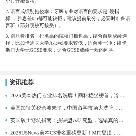
个月开始备考。
2. 语言成绩别抱侥幸：牙医专业对语言的要求是“硬指
标”，雅思差0.5都可能被拒，建议提前刷分，必要时准备语
言班（部分院校可接受）。
3. 别只看排名：排名高的院校门槛也高，结合自身成绩选
择，比如卡迪夫大学A-level要求较低，适合冲一冲；纽卡
斯尔大学无GCSE要求，适合GCSE成绩一般的同学。
资讯推荐
2026美本热门专业排名洗牌！商科稳坐榜首，冷门文科逆袭碾压CS？
美国加征关税余波未平，中国留学市场大洗牌，赴美热潮凉了？
英国硕士避坑指南：授课型vs研究型，选错真的会白读！
2026USNews美本CS排名重磅更新！MIT登顶，公立强校逆袭，申请党必看分层指南