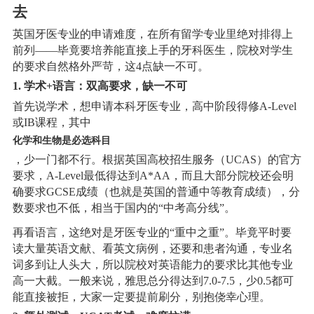
去
英国牙医专业的申请难度，在所有留学专业里绝对排得上
前列——毕竟要培养能直接上手的牙科医生，院校对学生
的要求自然格外严苛，这4点缺一不可。
1. 学术+语言：双高要求，缺一不可
首先说学术，想申请本科牙医专业，高中阶段得修A-Level
或IB课程，其中
化学和生物是必选科目
，少一门都不行。根据英国高校招生服务（UCAS）的官方
要求，A-Level最低得达到A*AA，而且大部分院校还会明
确要求GCSE成绩（也就是英国的普通中等教育成绩），分
数要求也不低，相当于国内的“中考高分线”。
再看语言，这绝对是牙医专业的“重中之重”。毕竟平时要
读大量英语文献、看英文病例，还要和患者沟通，专业名
词多到让人头大，所以院校对英语能力的要求比其他专业
高一大截。一般来说，雅思总分得达到7.0-7.5，少0.5都可
能直接被拒，大家一定要提前刷分，别抱侥幸心理。