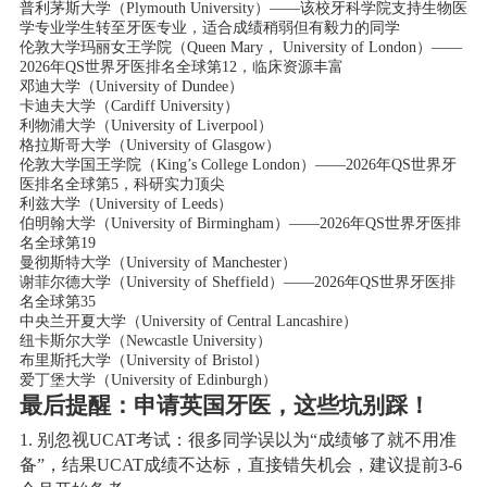
普利茅斯大学（Plymouth University）——该校牙科学院支持生物医
学专业学生转至牙医专业，适合成绩稍弱但有毅力的同学
伦敦大学玛丽女王学院（Queen Mary， University of London）——
2026年QS世界牙医排名全球第12，临床资源丰富
邓迪大学（University of Dundee）
卡迪夫大学（Cardiff University）
利物浦大学（University of Liverpool）
格拉斯哥大学（University of Glasgow）
伦敦大学国王学院（King’s College London）——2026年QS世界牙
医排名全球第5，科研实力顶尖
利兹大学（University of Leeds）
伯明翰大学（University of Birmingham）——2026年QS世界牙医排
名全球第19
曼彻斯特大学（University of Manchester）
谢菲尔德大学（University of Sheffield）——2026年QS世界牙医排
名全球第35
中央兰开夏大学（University of Central Lancashire）
纽卡斯尔大学（Newcastle University）
布里斯托大学（University of Bristol）
爱丁堡大学（University of Edinburgh）
最后提醒：申请英国牙医，这些坑别踩！
1. 别忽视UCAT考试：很多同学误以为“成绩够了就不用准
备”，结果UCAT成绩不达标，直接错失机会，建议提前3-6