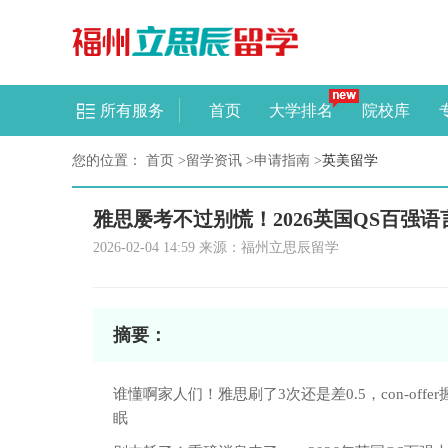
所有服务
首页
大学排名
院校库
您的位置：
首页
>
留学资讯
>
申请指南
>
英美留学
雅思屡考不过别慌！2026英国QS百强
2026-02-04 14:59 来源：福州立思辰留学
摘要：
谁懂啊家人们！雅思刷了3次还是差0.5，con-o
眠