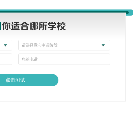
面开放
，本科、硕士分开设置，适配不同语言差距，早申请早占名额：
周，适合雅思差距0.5-1分的同学，时间节点记牢：
点击测试
冲爱大的宝子别拖延！
线上线下同步开放，适配不同语言基础，甚至有短期衔接班，细节拉