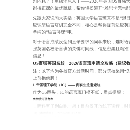
别内耗了！重磅消息来了——2026年英国QS百
衔接正课的最优跳板，帮你轻松避开“雅思卡壳=错
先跟大家说句大实话：英国大学语言班真不是“混
应试型语言培训完全不同，核心是帮你提前适应英
单纯的“语言补课”哦。
对于语言成绩没达到直录要求的同学来说，选对语言
强英国名校语言班的关键时间线，信息密集且精准
信息！
QS百强英国名校｜2026语言班申请全攻略（建议
注：以下均为各校官方最新时间，部分院校采用“先到先
止前抱佛脚！
1. 帝国理工学院（IC）—— 商科生注意避坑
作为G5巨头，IC的语言班门槛不低，重点提醒：
商学院无语言班
，商科宝子别白跑一趟！目前仅开放线下课程，时
3周（本硕通用）：2026年9月1日入学
6周（仅硕士）：2026年8月10日入学
申请关键时间：6周班3月2日开放申请，6月29日