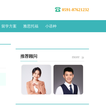
0591-87621232
留学方案
雅思托福
小语种
推荐顾问
more
林蓉
陈维津
分公司总经理
福州分公司副总经理
10年，福州立思
从业10年，名校录取
业法人代表直立
是我的工作目标，专
向TA咨询
向TA咨询
前端咨询服务，
业专心、细致周到是
英联邦及欧亚地
我的工作准则。精通
学申请，定校精
英联邦国家和亚洲地
多次赴英国、新
区高端留学申请录