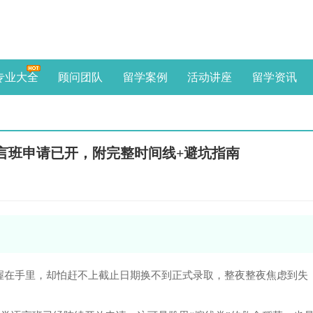
专业大全
顾问团队
留学案例
活动讲座
留学资讯
语言班申请已开，附完整时间线+避坑指南
福州
“从业
辰企
志于
ffer握在手里，却怕赶不上截止日期换不到正式录取，整夜整夜焦虑到失
熟悉
区留
准。