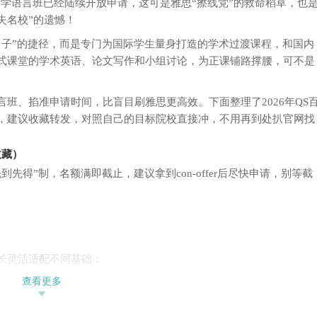
强大学语言班已经陆续开放申请，这可是雅思“擦线党”的救命稻草，也
加坡
国家
失名校”的遗憾！
每一
手把
日子”的捷径，而是专门为国际学生量身打造的学术过渡课程，和国内
致靠
式课堂的学术英语、论文写作和小组讨论，为正课铺路撑腰，可不是
大学
在办
地，
班、掐准申请时间，比盲目刷雅思更高效。下面整理了2026年QS
校学
，建议收藏转发，对照自己的目标院校直接冲，不用再到处扒官网找
助学
治经
工学
收藏）
大学
学、
得”制，名额满即截止，建议拿到con-offer后尽快申请，别等截
兰圣
中文
大学
工大
学、
法国
长灵活适配不同基础：
界顶
负责
查看更多
回
截止，3周班开放时间后续可关注官网更新。