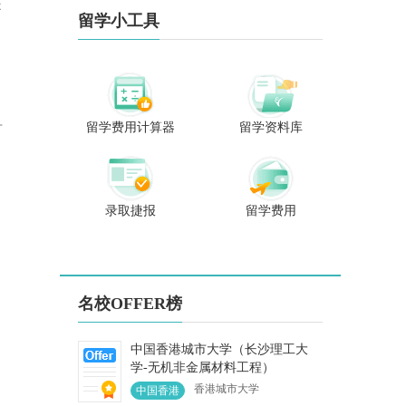
是
、日本、韩国等
取，多次受邀赴新加
留学小工具
进行考察学习。
坡、日本、韩国、香
位在办学生都是
港澳门地区学习考
手全程跟进，极
察。 已帮助近百位学
谱的服务深受广
生进入英国G5、香港
生家长的喜爱。
大学、港科大、港中
学生遍布全国各
文、新加坡国立、南
送入世界顶级名
洋理工大学、日本七
留学费用计算器
留学资料库
百
生数不胜数。曾
大帝国大学、韩国
生申请到伦敦政
SKY、马来亚大学等
济学院、帝国理
世界名校，学生爱称
院、新加坡国立
“福州留学牛津哥”。
、南洋理工大
一份信任一份责任，
录取捷报
留学费用
香港大学、爱尔
对每个学生每个家庭
三一大学、香港
来说留学是一次人生
大学、澳洲国立
的重要选择，专业靠
、意大利米兰理
谱、不负所托，助力
学、丹麦科技大
每个学生实现梦想、
哥本哈根大学，
展翅高飞!
名校OFFER榜
高等商学院等世
尖名校。 “专业
是我的标签，秒
中国香港城市大学（长沙理工大
是我的态度”
学-无机非金属材料工程）
香港城市大学
中国香港