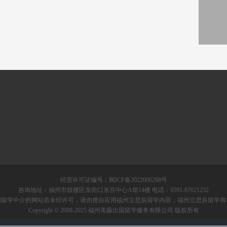
经营许可证编号：
闽ICP备2022006288号
咨询地址：福州市鼓楼区东街口东百中心A馆14楼 电话：0591-87621232
国留学中介的网站若未经许可，请勿擅自应用福州立思辰留学内容，福州立思辰留学有
Copyright © 2008-2025 福州美藤出国留学服务有限公司 版权所有